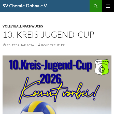
Suchen
SV Chemie Dohna e.V.
SPRINGE
PRIMÄR
ZUM
MENÜ
INHALT
VOLLEYBALL NACHWUCHS
10. KREIS-JUGEND-CUP
23. FEBRUAR 2026
ROLF TREUTLER