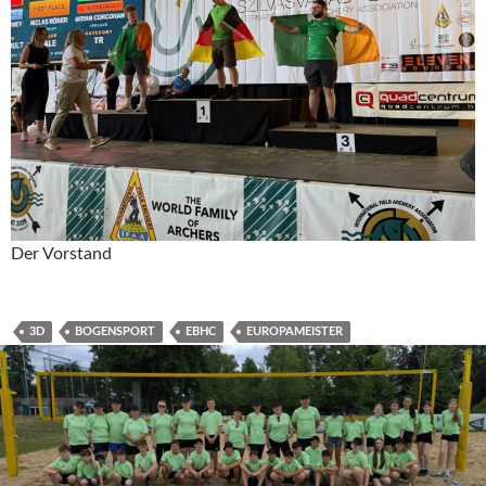
Der Vorstand
3D
BOGENSPORT
EBHC
EUROPAMEISTER