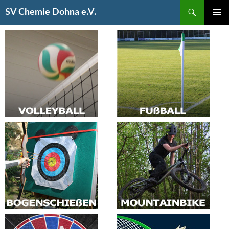
Suchen
SV Chemie Dohna e.V.
SPRINGE
PRIMÄR
ZUM
MENÜ
INHALT