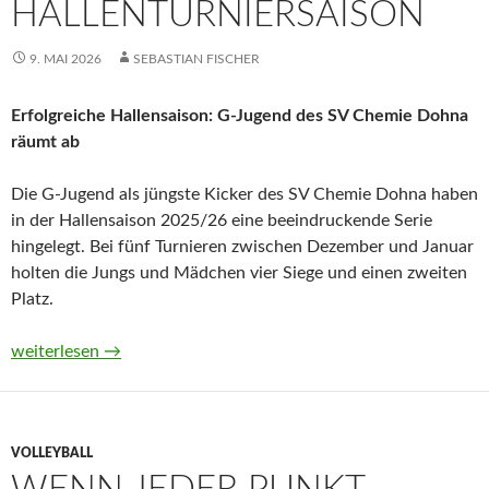
ALLENTURNIERSAISON
9. MAI 2026
SEBASTIAN FISCHER
Erfolgreiche Hallensaison: G-Jugend des SV Chemie Dohna
räumt ab
Die G-Jugend als jüngste Kicker des SV Chemie Dohna haben
in der Hallensaison 2025/26 eine beeindruckende Serie
hingelegt. Bei fünf Turnieren zwischen Dezember und Januar
holten die Jungs und Mädchen vier Siege und einen zweiten
Platz.
Ein etwas verspäteter Rückblick auf die Fußball-Hallenturniers
weiterlesen
→
VOLLEYBALL