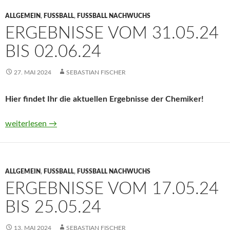
ALLGEMEIN
,
FUSSBALL
,
FUSSBALL NACHWUCHS
ERGEBNISSE VOM 31.05.24
BIS 02.06.24
27. MAI 2024
SEBASTIAN FISCHER
Hier findet Ihr die aktuellen Ergebnisse der Chemiker!
Ergebnisse vom 31.05.24 bis 02.06.24
weiterlesen
→
ALLGEMEIN
,
FUSSBALL
,
FUSSBALL NACHWUCHS
ERGEBNISSE VOM 17.05.24
BIS 25.05.24
13. MAI 2024
SEBASTIAN FISCHER