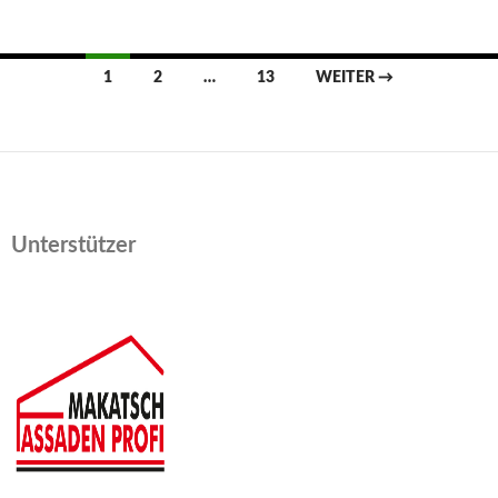
Beitrags-
1
2
…
13
WEITER →
Navigation
Unterstützer