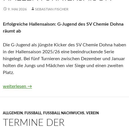
9. MAI 2026
SEBASTIAN FISCHER
Erfolgreiche Hallensaison: G-Jugend des SV Chemie Dohna
räumt ab
Die G-Jugend als jüngste Kicker des SV Chemie Dohna haben
in der Hallensaison 2025/26 eine beeindruckende Serie
hingelegt. Bei fünf Turnieren zwischen Dezember und Januar
holten die Jungs und Mädchen vier Siege und einen zweiten
Platz.
Ein etwas verspäteter Rückblick auf die Fußball-Hallenturniers
weiterlesen
→
ALLGEMEIN
,
FUSSBALL
,
FUSSBALL NACHWUCHS
,
VEREIN
TERMINE DER