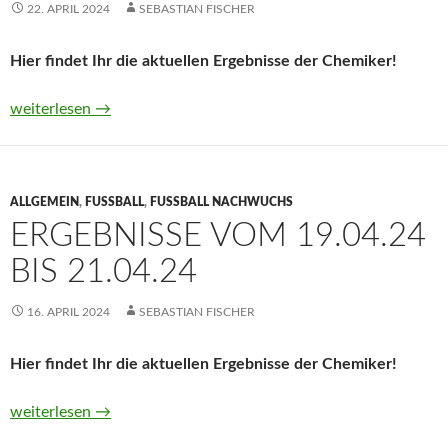
22. APRIL 2024
SEBASTIAN FISCHER
Hier findet Ihr die aktuellen Ergebnisse der Chemiker!
Ergebnisse vom 26.04.24 bis 28.04.24
weiterlesen
→
ALLGEMEIN
,
FUSSBALL
,
FUSSBALL NACHWUCHS
ERGEBNISSE VOM 19.04.24
BIS 21.04.24
16. APRIL 2024
SEBASTIAN FISCHER
Hier findet Ihr die aktuellen Ergebnisse der Chemiker!
Ergebnisse vom 19.04.24 bis 21.04.24
weiterlesen
→