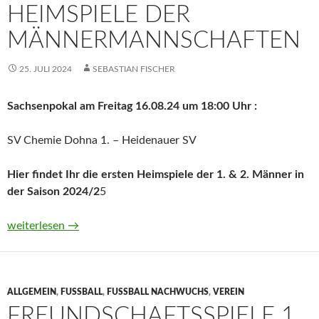
HEIMSPIELE DER
MÄNNERMANNSCHAFTEN
25. JULI 2024
SEBASTIAN FISCHER
Sachsenpokal am Freitag 16.08.24 um 18:00 Uhr :
SV Chemie Dohna 1. – Heidenauer SV
Hier findet Ihr die ersten Heimspiele der 1. & 2. Männer in
der Saison 2024/2
5
Heimspiele der Männermannschaften
weiterlesen
→
ALLGEMEIN
,
FUSSBALL
,
FUSSBALL NACHWUCHS
,
VEREIN
FREUNDSCHAFTSSPIELE 1.