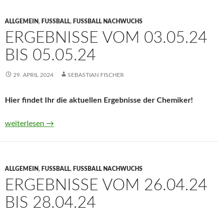
ALLGEMEIN
,
FUSSBALL
,
FUSSBALL NACHWUCHS
ERGEBNISSE VOM 03.05.24
BIS 05.05.24
29. APRIL 2024
SEBASTIAN FISCHER
Hier findet Ihr die aktuellen Ergebnisse der Chemiker!
Ergebnisse vom 03.05.24 bis 05.05.24
weiterlesen
→
ALLGEMEIN
,
FUSSBALL
,
FUSSBALL NACHWUCHS
ERGEBNISSE VOM 26.04.24
BIS 28.04.24