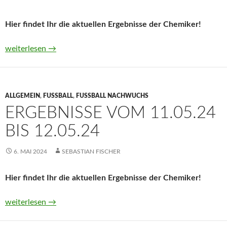
Hier findet Ihr die aktuellen Ergebnisse der Chemiker!
Ergebnisse vom 17.05.24 bis 25.05.24
weiterlesen
→
ALLGEMEIN
,
FUSSBALL
,
FUSSBALL NACHWUCHS
ERGEBNISSE VOM 11.05.24
BIS 12.05.24
6. MAI 2024
SEBASTIAN FISCHER
Hier findet Ihr die aktuellen Ergebnisse der Chemiker!
Ergebnisse vom 11.05.24 bis 12.05.24
weiterlesen
→