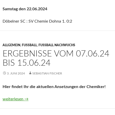
Samstag den 22.06.2024
Döbelner SC : SV Chemie Dohna 1. 0:2
ALLGEMEIN
,
FUSSBALL
,
FUSSBALL NACHWUCHS
ERGEBNISSE VOM 07.06.24
BIS 15.06.24
3. JUNI 2024
SEBASTIAN FISCHER
Hier findet Ihr die aktuellen Ansetzungen der Chemiker!
Ergebnisse vom 07.06.24 bis 15.06.24
weiterlesen
→