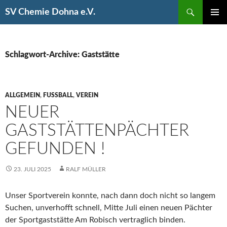
Suchen
SV Chemie Dohna e.V.
SPRINGE
PRIMÄR
ZUM
MENÜ
INHALT
Schlagwort-Archive: Gaststätte
ALLGEMEIN
,
FUSSBALL
,
VEREIN
NEUER
GASTSTÄTTENPÄCHTER
GEFUNDEN !
23. JULI 2025
RALF MÜLLER
Unser Sportverein konnte, nach dann doch nicht so langem
Suchen, unverhofft schnell, Mitte Juli einen neuen Pächter
der Sportgaststätte Am Robisch vertraglich binden.