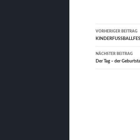
Beitrags-
VORHERIGER BEITRAG
Navigation
KINDERFUSSBALLFE
NÄCHSTER BEITRAG
Der Tag – der Geburtsta