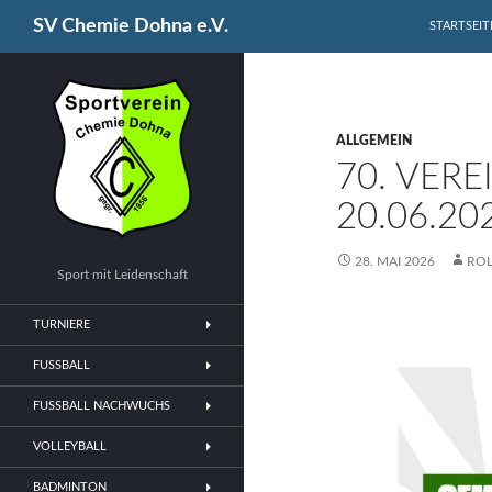
SPRINGE Z
Suchen
SV Chemie Dohna e.V.
STARTSEIT
ALLGEMEIN
70. VER
20.06.20
28. MAI 2026
ROL
Sport mit Leidenschaft
TURNIERE
FUSSBALL
FUSSBALL NACHWUCHS
VOLLEYBALL
BADMINTON