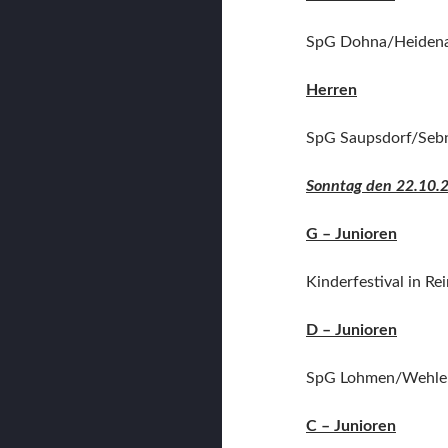
SpG Dohna/Heidena
Herren
SpG Saupsdorf/Sebn
Sonntag den 22.10.
G – Junioren
Kinderfestival in R
D – Junioren
SpG Lohmen/Wehlen
C – Junioren