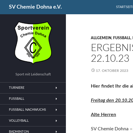
SPRINGE Z
Suchen
SV Chemie Dohna e.V.
STARTSEIT
ALLGEMEIN
,
FUSSBALL
,
ERGEBNIS
22.10.23
17. OKTOBER 2023
Sport mit Leidenschaft
Hier findet Ihr die
TURNIERE
FUSSBALL
Freitag den 20.10.2
FUSSBALL NACHWUCHS
Alte Herren
VOLLEYBALL
SV Chemie D
BADMINTON