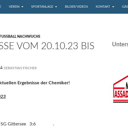
UM INHALT
E
VEREIN
SPORTANLAGE
BILDER/VIDEOS
KONTAKT
GÄ
FUSSBALL NACHWUCHS
SE VOM 20.10.23 BIS
Unters
SEBASTIAN FISCHER
 aktuellen Ergebnisse der Chemiker!
023
ohna – SG Gittersee 3:6 .