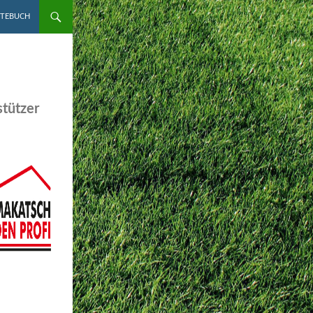
STEBUCH
tützer