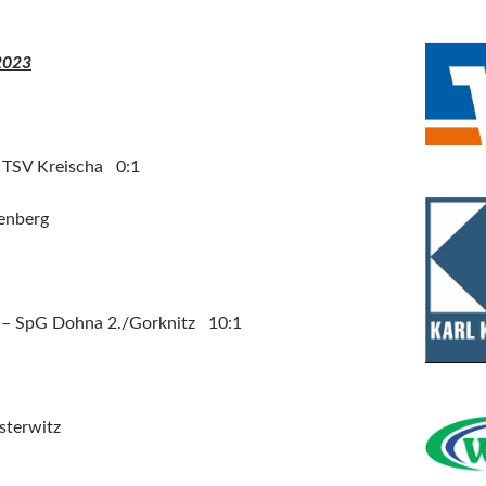
2023
 TSV Kreischa 0:1
tenberg
. – SpG Dohna 2./Gorknitz 10:1
sterwitz