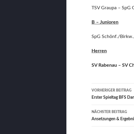
TSV Graupa – SpG 
B – Junioren
SpG Schönf./Birkw.
Herren
SV Rabenau – SV C
Beitrags-
VORHERIGER BEITRAG
Navigation
Erster Spieltag BFS D
NÄCHSTER BEITRAG
Ansetzungen & Ergebni