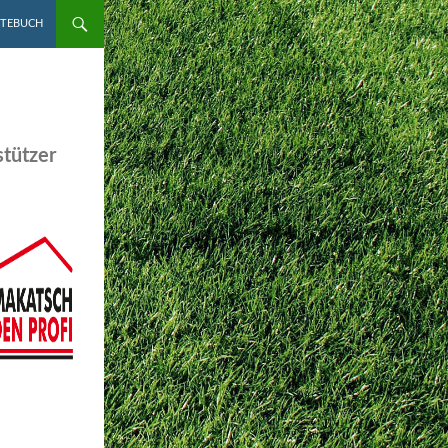
STEBUCH
tützer