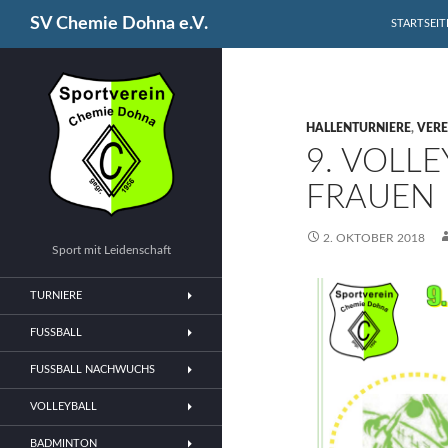
SPRINGE Z
Suchen
SV Chemie Dohna e.V.
STARTSEIT
HALLENTURNIERE
,
VERE
9. VOLL
FRAUEN
2. OKTOBER 2018
Sport mit Leidenschaft
TURNIERE
FUSSBALL
FUSSBALL NACHWUCHS
VOLLEYBALL
BADMINTON