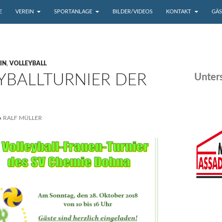
UM INHALT
E
VEREIN
SPORTANLAGE
BILDER/VIDEOS
KONTAKT
GÄ
IN
,
VOLLEYBALL
EYBALLTURNIER DER
Unters
RALF MÜLLER