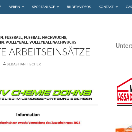
UM INHALT
E
VEREIN
SPORTANLAGE
BILDER/VIDEOS
KONTAKT
GÄ
ON
,
FUSSBALL
,
FUSSBALL NACHWUCHS
,
IN
,
VOLLEYBALL
,
VOLLEYBALL NACHWUCHS
Unters
E ARBEITSEINSÄTZE
SEBASTIAN FISCHER