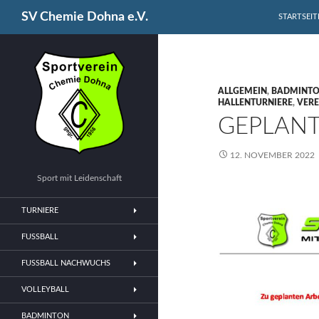
SPRINGE Z
Suchen
SV Chemie Dohna e.V.
STARTSEIT
ALLGEMEIN
,
BADMINT
HALLENTURNIERE
,
VERE
GEPLANT
12. NOVEMBER 2022
Sport mit Leidenschaft
TURNIERE
FUSSBALL
FUSSBALL NACHWUCHS
VOLLEYBALL
BADMINTON