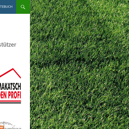
STEBUCH
tützer